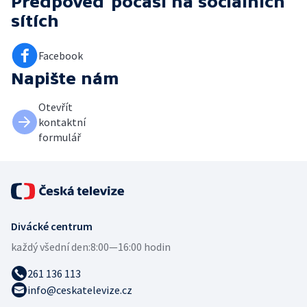
Předpověď počasí
na sociálních
sítích
Facebook
Napište nám
Otevřít
kontaktní
formulář
Divácké centrum
každý všední den:
8:00—16:00 hodin
261 136 113
info@ceskatelevize.cz