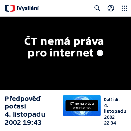
Close
Search
ČT nemá práva 
pro internet
Předpověď
Další díl
ČT nemá práva
počasí
4.
pro internet
listopadu
4. listopadu
2002
2002 19:43
22:34