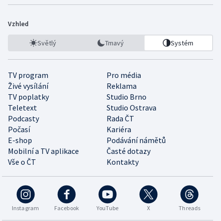
Vzhled
Světlý
Tmavý
Systém
TV program
Pro média
Živé vysílání
Reklama
TV poplatky
Studio Brno
Teletext
Studio Ostrava
Podcasty
Rada ČT
Počasí
Kariéra
E-shop
Podávání námětů
Mobilní a TV aplikace
Časté dotazy
Vše o ČT
Kontakty
Instagram
Facebook
YouTube
X
Threads