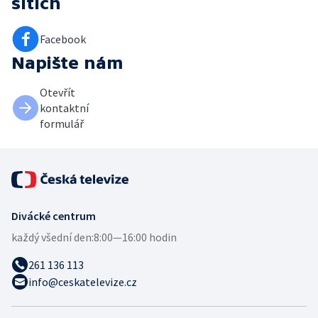
sítích
Facebook
Napište nám
Otevřít
kontaktní
formulář
Divácké centrum
každý všední den:
8:00—16:00 hodin
261 136 113
info@ceskatelevize.cz