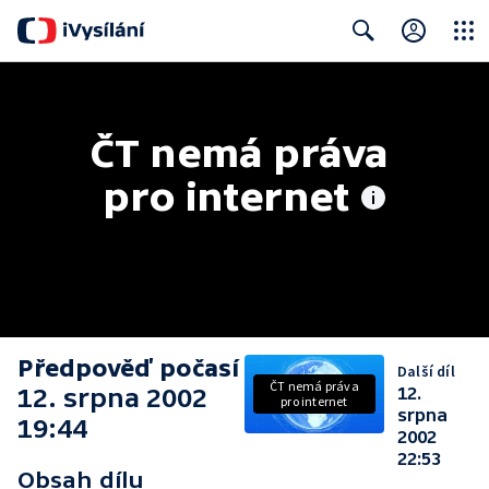
Close
Search
ČT nemá práva 
pro internet
Předpověď počasí
Další díl
ČT nemá práva
12. srpna 2002
12.
pro internet
srpna
19:44
2002
22:53
Obsah dílu