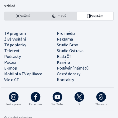
Vzhled
Světlý
Tmavý
Systém
TV program
Pro média
Živé vysílání
Reklama
TV poplatky
Studio Brno
Teletext
Studio Ostrava
Podcasty
Rada ČT
Počasí
Kariéra
E-shop
Podávání námětů
Mobilní a TV aplikace
Časté dotazy
Vše o ČT
Kontakty
Instagram
Facebook
YouTube
X
Threads
© Česká televize