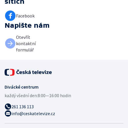
sítích
Facebook
Napište nám
Otevřít
kontaktní
formulář
Divácké centrum
každý všední den:
8:00—16:00 hodin
261 136 113
info@ceskatelevize.cz