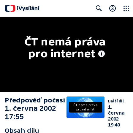
Close
Search
ČT nemá práva 
pro internet
Předpověď počasí
Další díl
ČT nemá práva
1. června 2002
1.
pro internet
června
17:55
2002
19:40
Obsah dílu