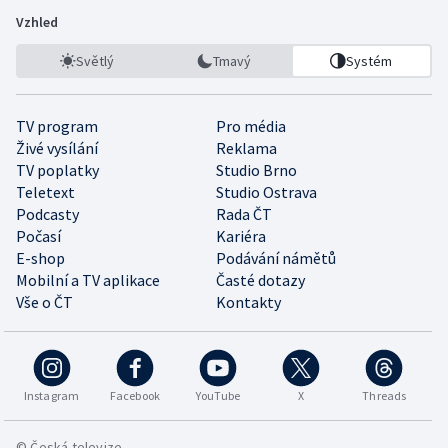
Vzhled
Světlý
Tmavý
Systém
TV program
Pro média
Živé vysílání
Reklama
TV poplatky
Studio Brno
Teletext
Studio Ostrava
Podcasty
Rada ČT
Počasí
Kariéra
E-shop
Podávání námětů
Mobilní a TV aplikace
Časté dotazy
Vše o ČT
Kontakty
Instagram
Facebook
YouTube
X
Threads
© Česká televize