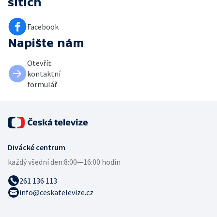
sítích
Facebook
Napište nám
Otevřít
kontaktní
formulář
Divácké centrum
každý všední den:
8:00—16:00 hodin
261 136 113
info@ceskatelevize.cz