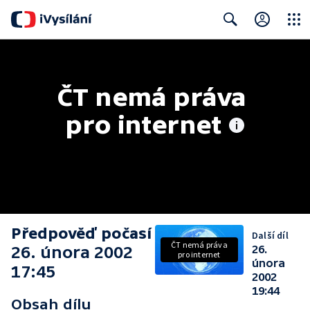
Close
Search
ČT nemá práva 
pro internet
Předpověď počasí
Další díl
ČT nemá práva
26. února 2002
26.
pro internet
února
17:45
2002
19:44
Obsah dílu