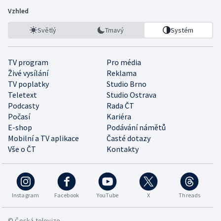
Vzhled
Světlý
Tmavý
Systém
TV program
Pro média
Živé vysílání
Reklama
TV poplatky
Studio Brno
Teletext
Studio Ostrava
Podcasty
Rada ČT
Počasí
Kariéra
E-shop
Podávání námětů
Mobilní a TV aplikace
Časté dotazy
Vše o ČT
Kontakty
Instagram
Facebook
YouTube
X
Threads
© Česká televize