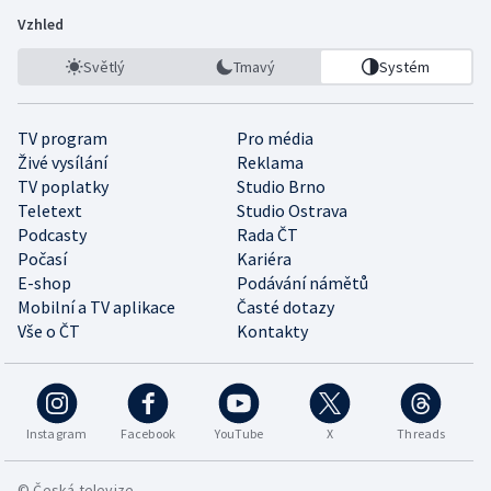
Vzhled
Světlý
Tmavý
Systém
TV program
Pro média
Živé vysílání
Reklama
TV poplatky
Studio Brno
Teletext
Studio Ostrava
Podcasty
Rada ČT
Počasí
Kariéra
E-shop
Podávání námětů
Mobilní a TV aplikace
Časté dotazy
Vše o ČT
Kontakty
Instagram
Facebook
YouTube
X
Threads
© Česká televize