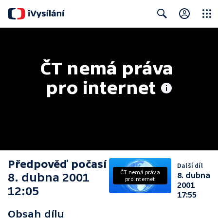
Close
Search
ČT nemá práva 
pro internet
Předpověď počasí
Další díl
ČT nemá práva
8. dubna 2001
8. dubna
pro internet
2001
12:05
17:55
Obsah dílu