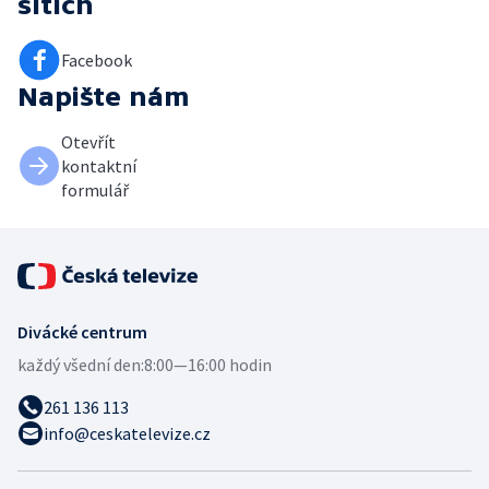
sítích
Facebook
Napište nám
Otevřít
kontaktní
formulář
Divácké centrum
každý všední den:
8:00—16:00 hodin
261 136 113
info@ceskatelevize.cz