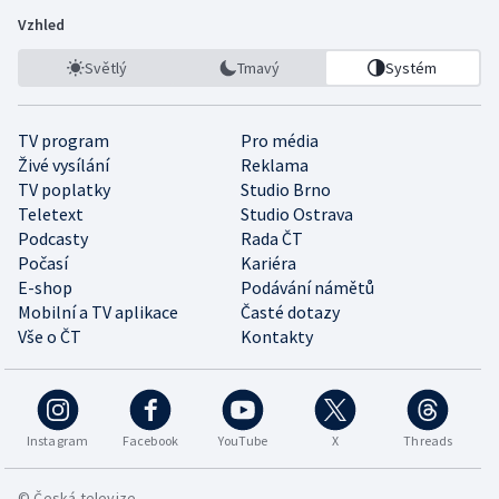
Vzhled
Světlý
Tmavý
Systém
TV program
Pro média
Živé vysílání
Reklama
TV poplatky
Studio Brno
Teletext
Studio Ostrava
Podcasty
Rada ČT
Počasí
Kariéra
E-shop
Podávání námětů
Mobilní a TV aplikace
Časté dotazy
Vše o ČT
Kontakty
Instagram
Facebook
YouTube
X
Threads
© Česká televize