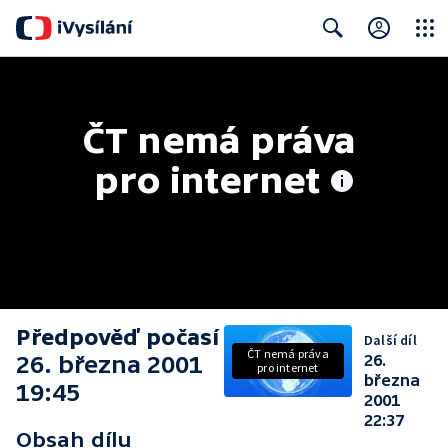
Close
Search
ČT nemá práva 
pro internet
Předpověď počasí
Další díl
ČT nemá práva
26. března 2001
26.
pro internet
března
19:45
2001
22:37
Obsah dílu