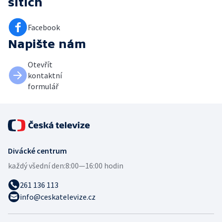
sítích
Facebook
Napište nám
Otevřít
kontaktní
formulář
Divácké centrum
každý všední den:
8:00—16:00 hodin
261 136 113
info@ceskatelevize.cz