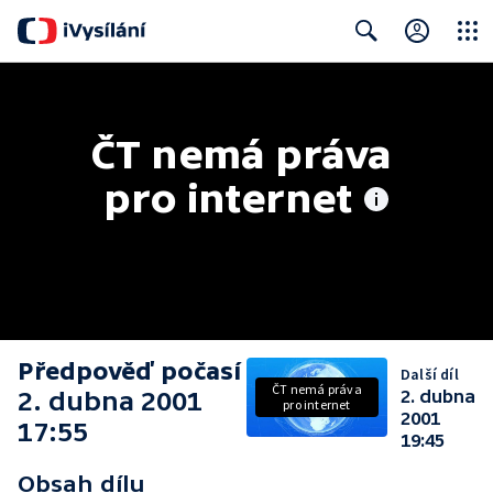
Close
Search
ČT nemá práva 
pro internet
Předpověď počasí
Další díl
ČT nemá práva
2. dubna 2001
2. dubna
pro internet
2001
17:55
19:45
Obsah dílu