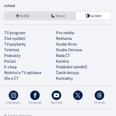
Vzhled
Světlý
Tmavý
Systém
TV program
Pro média
Živé vysílání
Reklama
TV poplatky
Studio Brno
Teletext
Studio Ostrava
Podcasty
Rada ČT
Počasí
Kariéra
E-shop
Podávání námětů
Mobilní a TV aplikace
Časté dotazy
Vše o ČT
Kontakty
Instagram
Facebook
YouTube
X
Threads
© Česká televize