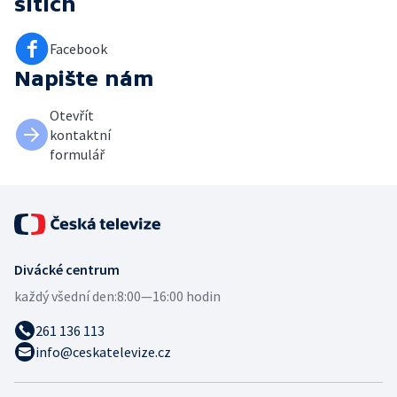
sítích
Facebook
Napište nám
Otevřít
kontaktní
formulář
Divácké centrum
každý všední den:
8:00—16:00 hodin
261 136 113
info@ceskatelevize.cz