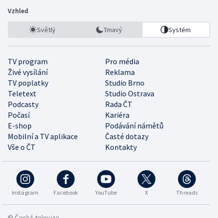
Vzhled
Světlý
Tmavý
Systém
TV program
Pro média
Živé vysílání
Reklama
TV poplatky
Studio Brno
Teletext
Studio Ostrava
Podcasty
Rada ČT
Počasí
Kariéra
E-shop
Podávání námětů
Mobilní a TV aplikace
Časté dotazy
Vše o ČT
Kontakty
Instagram
Facebook
YouTube
X
Threads
© Česká televize