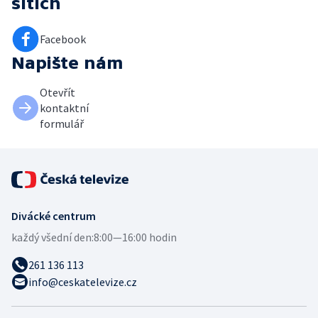
sítích
Facebook
Napište nám
Otevřít
kontaktní
formulář
Divácké centrum
každý všední den:
8:00—16:00 hodin
261 136 113
info@ceskatelevize.cz