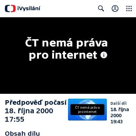
Close
Search
ČT nemá práva 
pro internet
Předpověď počasí
Další díl
ČT nemá práva
18. října 2000
18. října
pro internet
2000
17:55
19:43
Obsah dílu