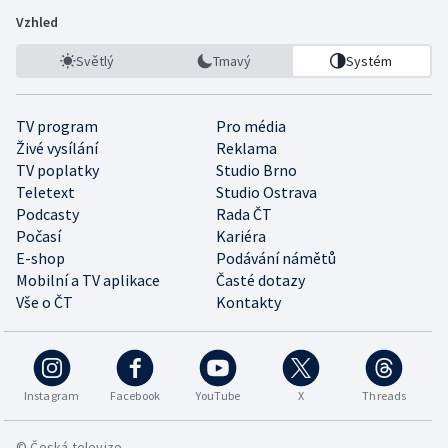
Vzhled
Světlý
Tmavý
Systém
TV program
Pro média
Živé vysílání
Reklama
TV poplatky
Studio Brno
Teletext
Studio Ostrava
Podcasty
Rada ČT
Počasí
Kariéra
E-shop
Podávání námětů
Mobilní a TV aplikace
Časté dotazy
Vše o ČT
Kontakty
Instagram
Facebook
YouTube
X
Threads
© Česká televize