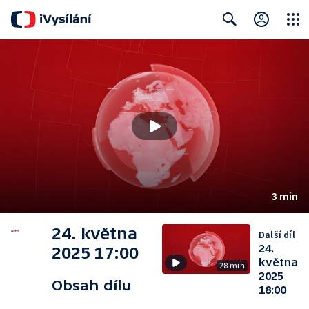
Close
Search
3 min
24. května
Další díl
24.
2025 17:00
května
28 min
2025
Obsah dílu
18:00