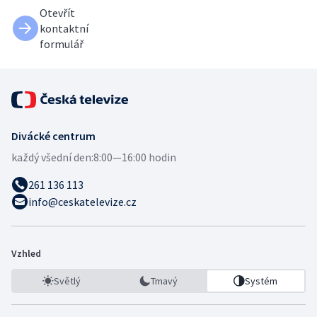
Otevřít
kontaktní
formulář
Divácké centrum
každý všední den:
8:00—16:00 hodin
261 136 113
info@ceskatelevize.cz
Vzhled
Světlý
Tmavý
Systém