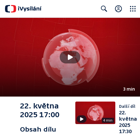
Close
Search
3 min
22. května
Další díl
22.
2025 17:00
května
4 min
2025
Obsah dílu
17:30