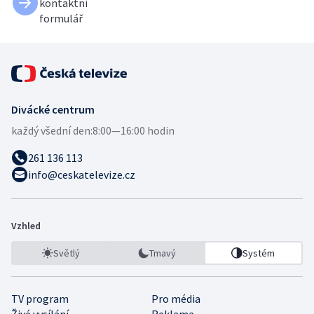
kontaktní
formulář
Divácké centrum
každý všední den:
8:00—16:00 hodin
261 136 113
info@ceskatelevize.cz
Vzhled
Světlý
Tmavý
Systém
TV program
Pro média