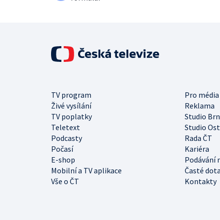
TV program
Pro média
Živé vysílání
Reklama
TV poplatky
Studio Br
Teletext
Studio Os
Podcasty
Rada ČT
Počasí
Kariéra
E-shop
Podávání 
Mobilní a TV aplikace
Časté dot
Vše o ČT
Kontakty