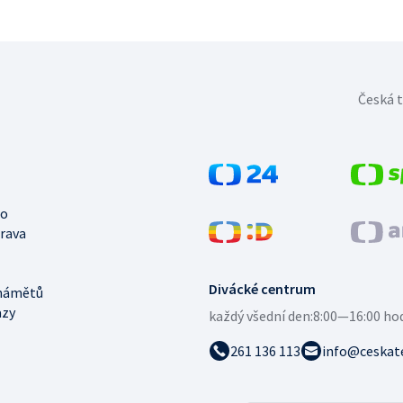
Česká t
no
trava
Divácké centrum
námětů
azy
každý všední den:
8:00—16:00 ho
261 136 113
info@ceskate