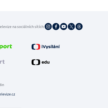
elevize na sociálních sítích:
din
levize.cz