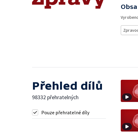
Obsa
Vyroben
Zpravod
Přehled dílů
98332 přehratelných
Pouze přehratelné díly