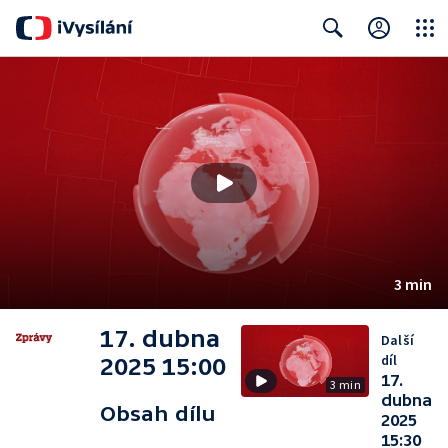
Close
Search
3 min
17. dubna
Další
díl
2025 15:00
17.
3 min
dubna
Obsah dílu
2025
15:30