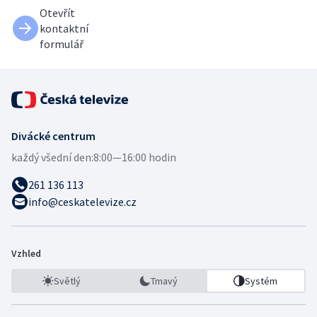
Otevřít
kontaktní
formulář
Divácké centrum
každý všední den:
8:00—16:00 hodin
261 136 113
info@ceskatelevize.cz
Vzhled
Světlý
Tmavý
Systém