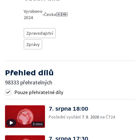
Vyrobeno
•
Česko
2024
Zpravodajství
Zprávy
Přehled dílů
98333 přehratelných
Pouze přehratelné díly
7. srpna 18:00
Poslední vysílání
7. 8. 2026
na ČT24
3 min
7. srpna 17:30