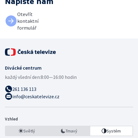
Napište nám
Otevřít
kontaktní
formulář
Divácké centrum
každý všední den:
8:00—16:00 hodin
261 136 113
info@ceskatelevize.cz
Vzhled
Světlý
Tmavý
Systém