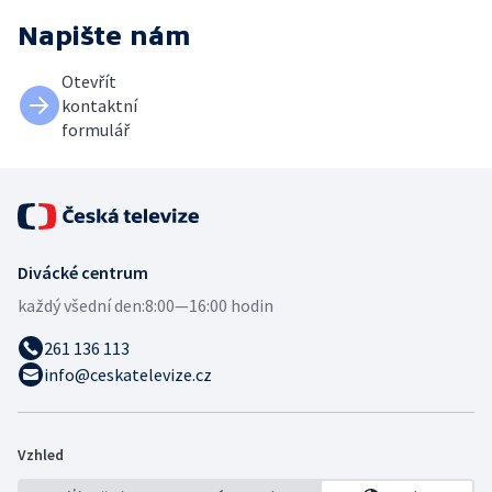
Napište nám
Otevřít
kontaktní
formulář
Divácké centrum
každý všední den:
8:00—16:00 hodin
261 136 113
info@ceskatelevize.cz
Vzhled