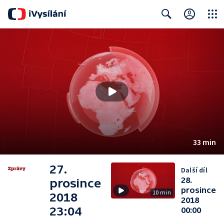
Close
Search
33 min
27.
Další díl
28.
prosince
prosince
10 min
2018
2018
23:04
00:00