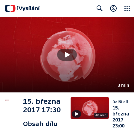
Close
Search
3 min
15. března
Další díl
15.
2017 17:30
března
40 min
2017
Obsah dílu
23:00