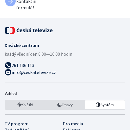
kontaktní
formulář
Divácké centrum
každý všední den:
8:00—16:00 hodin
261 136 113
info@ceskatelevize.cz
Vzhled
Světlý
Tmavý
Systém
TV program
Pro média