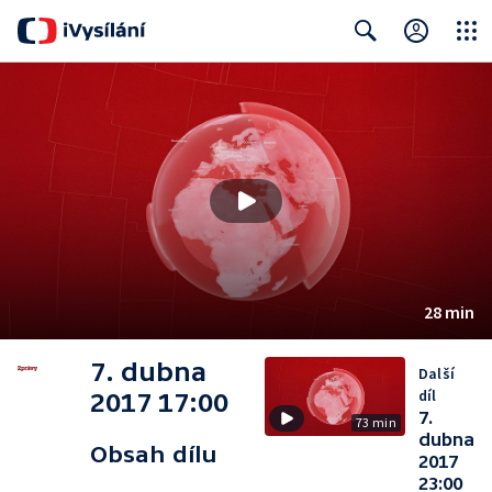
Close
Search
28 min
7. dubna
Další
díl
2017 17:00
7.
73 min
dubna
Obsah dílu
2017
23:00