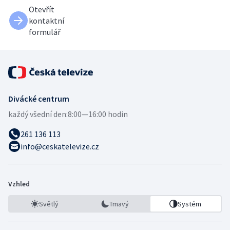
Otevřít
kontaktní
formulář
Divácké centrum
každý všední den:
8:00—16:00 hodin
261 136 113
info@ceskatelevize.cz
Vzhled
Světlý
Tmavý
Systém