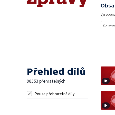
Obsa
Vyroben
Zpravod
Přehled dílů
98353 přehratelných
Pouze přehratelné díly