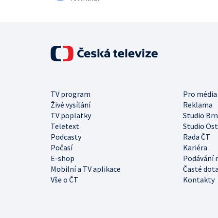
TV program
Pro média
Živé vysílání
Reklama
TV poplatky
Studio Br
Teletext
Studio Os
Podcasty
Rada ČT
Počasí
Kariéra
E-shop
Podávání 
Mobilní a TV aplikace
Časté dot
Vše o ČT
Kontakty