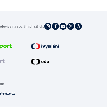
elevize na sociálních sítích:
din
levize.cz