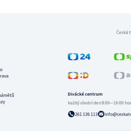
Česká t
no
trava
Divácké centrum
námětů
azy
každý všední den:
8:00—16:00 ho
261 136 113
info@ceskate