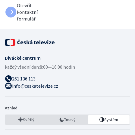
Otevřít
kontaktní
formulář
Divácké centrum
každý všední den:
8:00—16:00 hodin
261 136 113
info@ceskatelevize.cz
Vzhled
Světlý
Tmavý
Systém