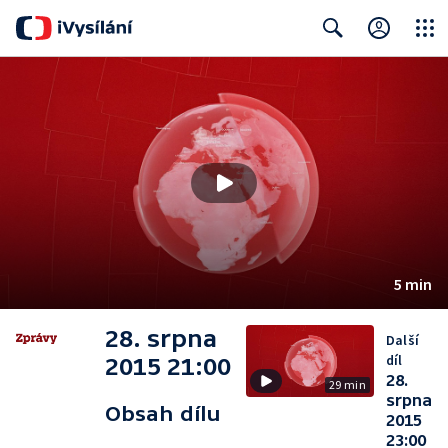
Close
Search
5 min
28. srpna
Další
díl
2015 21:00
28.
29 min
srpna
Obsah dílu
2015
23:00