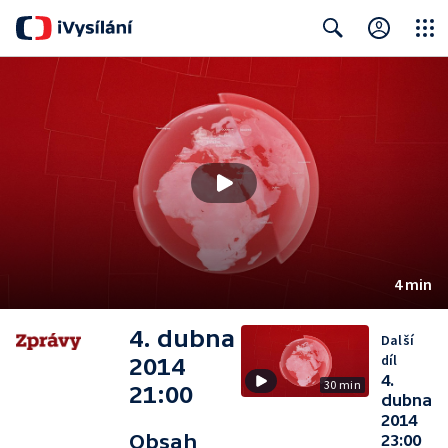
Close
Search
4 min
4. dubna
Další
díl
2014
4.
30 min
21:00
dubna
2014
Obsah
23:00