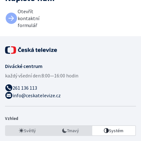
Otevřít
kontaktní
formulář
Divácké centrum
každý všední den:
8:00—16:00 hodin
261 136 113
info@ceskatelevize.cz
Vzhled
Světlý
Tmavý
Systém