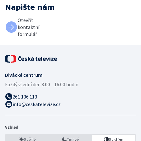
Napište nám
Otevřít
kontaktní
formulář
Divácké centrum
každý všední den:
8:00—16:00 hodin
261 136 113
info@ceskatelevize.cz
Vzhled
Světlý
Tmavý
Systém