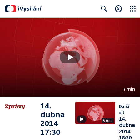
Close
Search
7 min
14.
Další
díl
dubna
14.
6 min
2014
dubna
17:30
2014
18:30