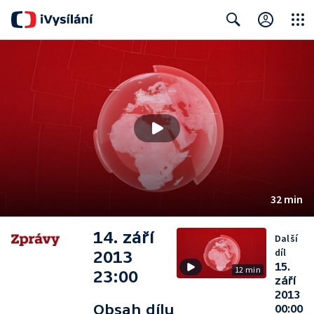
Close
Search
32 min
14. září
Další
díl
2013
15.
12 min
23:00
září
2013
Obsah dílu
00:00