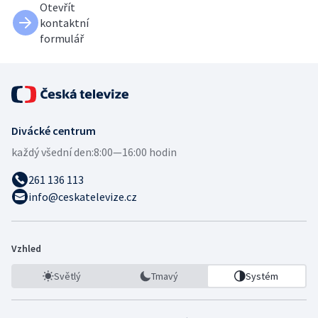
Otevřít
kontaktní
formulář
Divácké centrum
každý všední den:
8:00—16:00 hodin
261 136 113
info@ceskatelevize.cz
Vzhled
Světlý
Tmavý
Systém