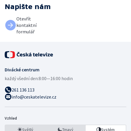
Napište nám
Otevřít
kontaktní
formulář
Divácké centrum
každý všední den:
8:00—16:00 hodin
261 136 113
info@ceskatelevize.cz
Vzhled
Světlý
Tmavý
Systém