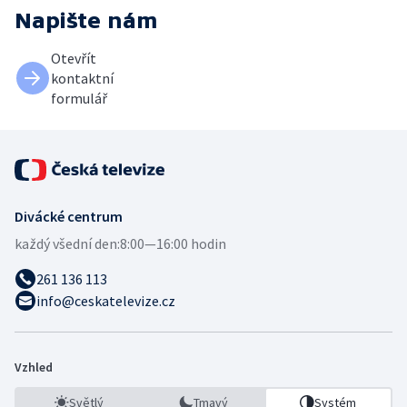
Napište nám
Otevřít
kontaktní
formulář
Divácké centrum
každý všední den:
8:00—16:00 hodin
261 136 113
info@ceskatelevize.cz
Vzhled
Světlý
Tmavý
Systém