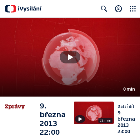
Close
Search
8 min
9.
Další díl
9.
března
března
32 min
2013
2013
22:00
23:00