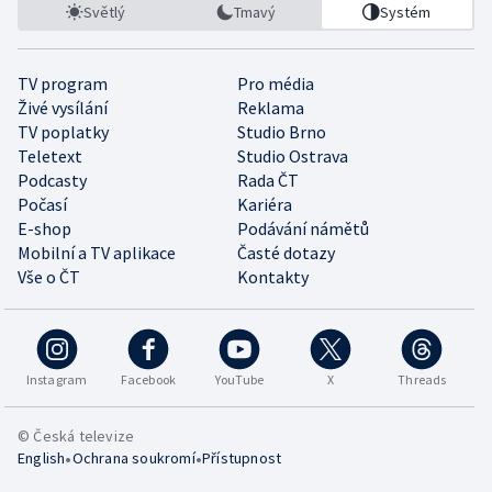
Světlý
Tmavý
Systém
TV program
Pro média
Živé vysílání
Reklama
TV poplatky
Studio Brno
Teletext
Studio Ostrava
Podcasty
Rada ČT
Počasí
Kariéra
E-shop
Podávání námětů
Mobilní a TV aplikace
Časté dotazy
Vše o ČT
Kontakty
Instagram
Facebook
YouTube
X
Threads
© Česká televize
•
•
English
Ochrana soukromí
Přístupnost