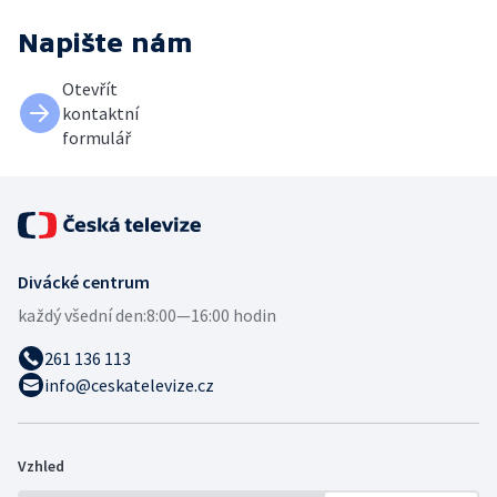
Napište nám
Otevřít
kontaktní
formulář
Divácké centrum
každý všední den:
8:00—16:00 hodin
261 136 113
info@ceskatelevize.cz
Vzhled