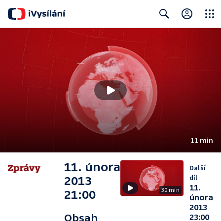
Close
Search
11 min
11. února
Další
díl
2013
11.
30 min
21:00
února
2013
Obsah
23:00