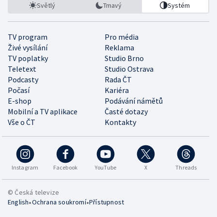
Světlý
Tmavý
Systém
TV program
Pro média
Živé vysílání
Reklama
TV poplatky
Studio Brno
Teletext
Studio Ostrava
Podcasty
Rada ČT
Počasí
Kariéra
E-shop
Podávání námětů
Mobilní a TV aplikace
Časté dotazy
Vše o ČT
Kontakty
Instagram
Facebook
YouTube
X
Threads
© Česká televize
•
•
English
Ochrana soukromí
Přístupnost