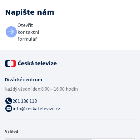
Napište nám
Otevřít
kontaktní
formulář
Divácké centrum
každý všední den:
8:00—16:00 hodin
261 136 113
info@ceskatelevize.cz
Vzhled