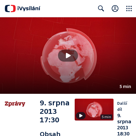
Close
Search
5 min
9. srpna
Další
díl
2013
9.
5 min
17:30
srpna
2013
Obsah
18:30