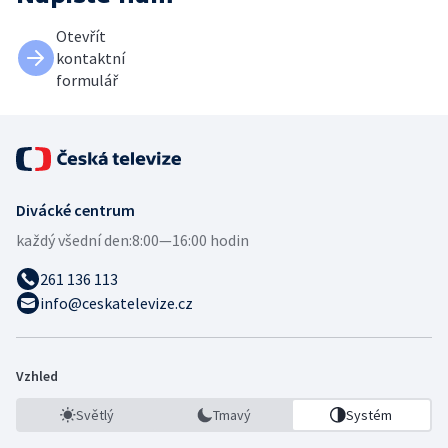
Otevřít
kontaktní
formulář
Divácké centrum
každý všední den:
8:00—16:00 hodin
261 136 113
info@ceskatelevize.cz
Vzhled
Světlý
Tmavý
Systém