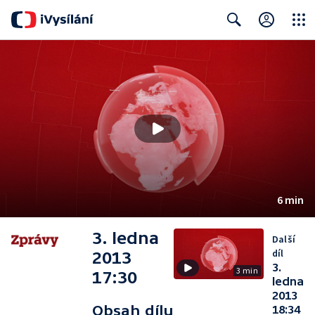
Close
Search
6 min
3. ledna
Další
díl
2013
3.
3 min
17:30
ledna
2013
Obsah dílu
18:34