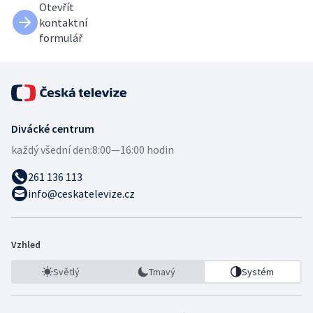
Otevřít
kontaktní
formulář
Divácké centrum
každý všední den:
8:00—16:00 hodin
261 136 113
info@ceskatelevize.cz
Vzhled
Světlý
Tmavý
Systém