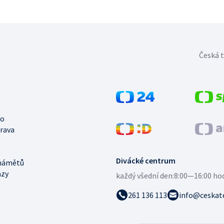
Česká t
no
trava
Divácké centrum
námětů
azy
každý všední den:
8:00—16:00 ho
261 136 113
info@ceskate