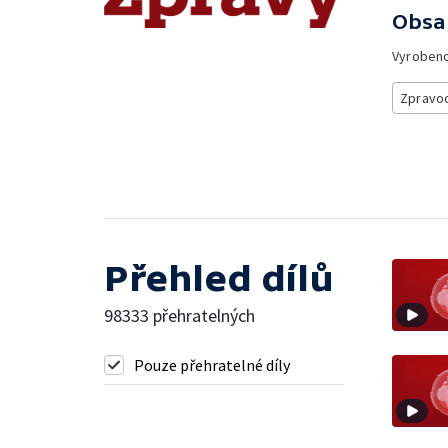
Obsa
Vyroben
Zpravod
Přehled dílů
98333 přehratelných
Pouze přehratelné díly