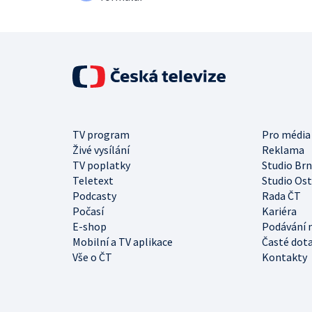
TV program
Pro média
Živé vysílání
Reklama
TV poplatky
Studio Br
Teletext
Studio Os
Podcasty
Rada ČT
Počasí
Kariéra
E-shop
Podávání 
Mobilní a TV aplikace
Časté dot
Vše o ČT
Kontakty