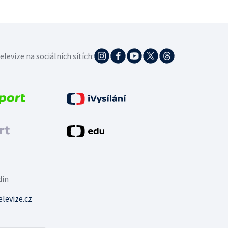
elevize na sociálních sítích:
din
levize.cz