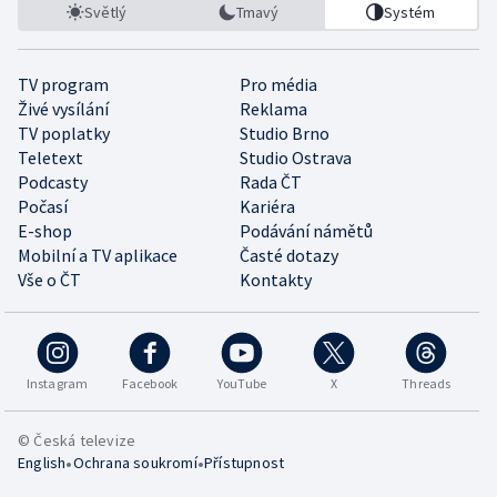
Světlý
Tmavý
Systém
TV program
Pro média
Živé vysílání
Reklama
TV poplatky
Studio Brno
Teletext
Studio Ostrava
Podcasty
Rada ČT
Počasí
Kariéra
E-shop
Podávání námětů
Mobilní a TV aplikace
Časté dotazy
Vše o ČT
Kontakty
Instagram
Facebook
YouTube
X
Threads
© Česká televize
•
•
English
Ochrana soukromí
Přístupnost