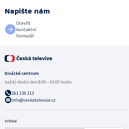
Napište nám
Otevřít
kontaktní
formulář
Divácké centrum
každý všední den:
8:00—16:00 hodin
261 136 113
info@ceskatelevize.cz
Vzhled