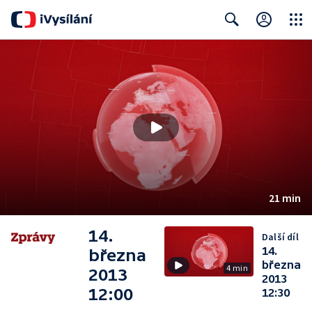
Close
Search
21 min
14.
Další díl
14.
března
března
4 min
2013
2013
12:00
12:30