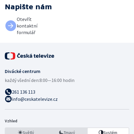
Napište nám
Otevřít
kontaktní
formulář
Divácké centrum
každý všední den:
8:00—16:00 hodin
261 136 113
info@ceskatelevize.cz
Vzhled
Světlý
Tmavý
Systém