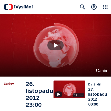
Close
Search
32 min
26.
Další díl
27.
listopadu
listopadu
11 min
2012
2012
23:00
00:00