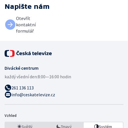
Napište nám
Otevřít
kontaktní
formulář
Divácké centrum
každý všední den:
8:00—16:00 hodin
261 136 113
info@ceskatelevize.cz
Vzhled
Světlý
Tmavý
Systém