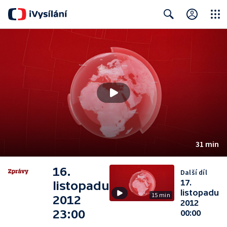
Close
Search
31 min
16.
Další díl
17.
listopadu
listopadu
15 min
2012
2012
23:00
00:00