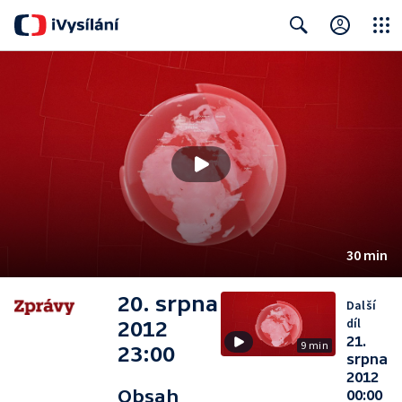
Close
Search
30 min
20. srpna
Další
díl
2012
21.
9 min
23:00
srpna
2012
Obsah
00:00