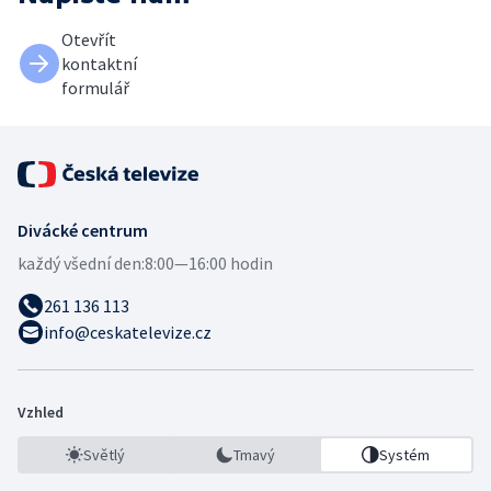
Otevřít
kontaktní
formulář
Divácké centrum
každý všední den:
8:00—16:00 hodin
261 136 113
info@ceskatelevize.cz
Vzhled
Světlý
Tmavý
Systém