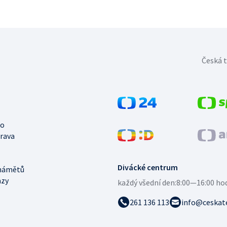
Česká t
no
trava
Divácké centrum
námětů
azy
každý všední den:
8:00—16:00 ho
261 136 113
info@ceskate