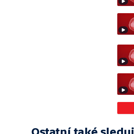
Ostatní také sleduj