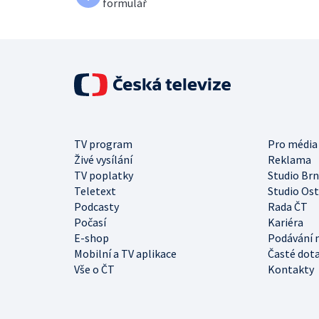
formulář
TV program
Pro média
Živé vysílání
Reklama
TV poplatky
Studio Br
Teletext
Studio Os
Podcasty
Rada ČT
Počasí
Kariéra
E-shop
Podávání 
Mobilní a TV aplikace
Časté dot
Vše o ČT
Kontakty