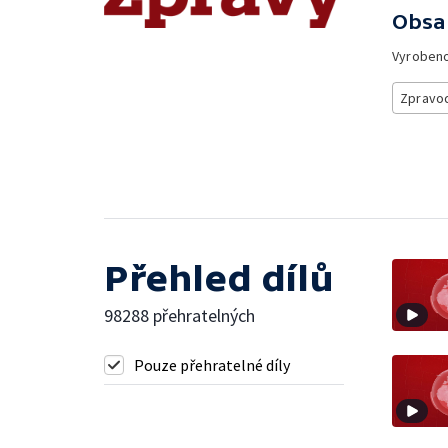
Obsa
Vyroben
Zpravod
Přehled dílů
98288 přehratelných
Pouze přehratelné díly