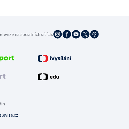
elevize na sociálních sítích:
din
levize.cz