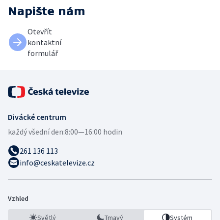
Napište nám
Otevřít
kontaktní
formulář
Divácké centrum
každý všední den:
8:00—16:00 hodin
261 136 113
info@ceskatelevize.cz
Vzhled
Světlý
Tmavý
Systém