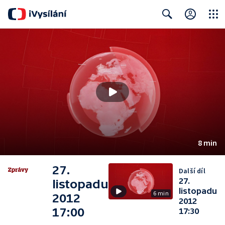
Close
Search
8 min
27.
Další díl
27.
listopadu
listopadu
6 min
2012
2012
17:00
17:30