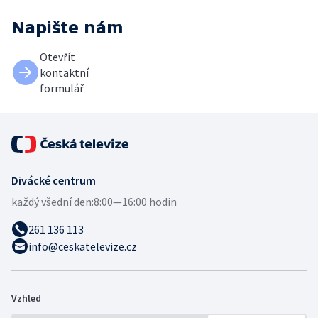
Napište nám
Otevřít
kontaktní
formulář
Divácké centrum
každý všední den:
8:00—16:00 hodin
261 136 113
info@ceskatelevize.cz
Vzhled