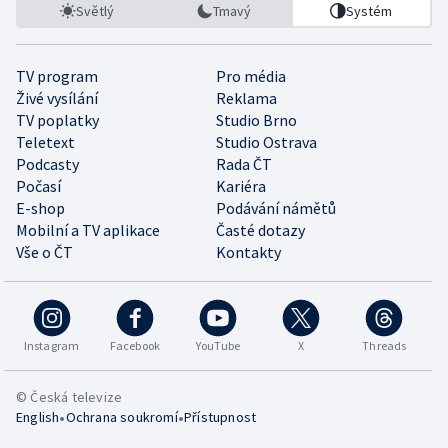
Světlý
Tmavý
Systém
TV program
Pro média
Živé vysílání
Reklama
TV poplatky
Studio Brno
Teletext
Studio Ostrava
Podcasty
Rada ČT
Počasí
Kariéra
E-shop
Podávání námětů
Mobilní a TV aplikace
Časté dotazy
Vše o ČT
Kontakty
Instagram
Facebook
YouTube
X
Threads
© Česká televize
•
•
English
Ochrana soukromí
Přístupnost