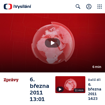
Close
Search
6 min
6.
Další díl
6.
března
března
11 min
2011
2011
13:01
14:23