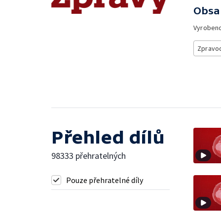
Obsa
Vyroben
Zpravod
Přehled dílů
98333 přehratelných
Pouze přehratelné díly