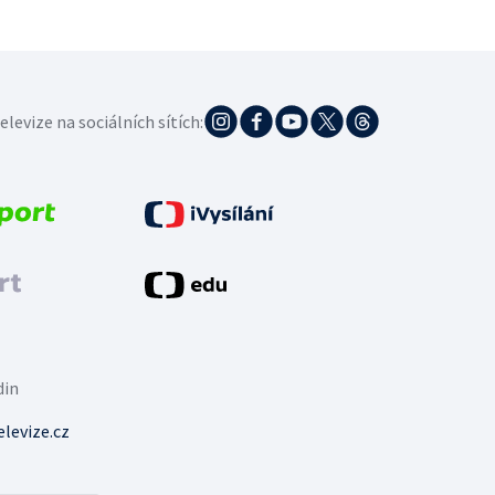
elevize na sociálních sítích:
din
levize.cz