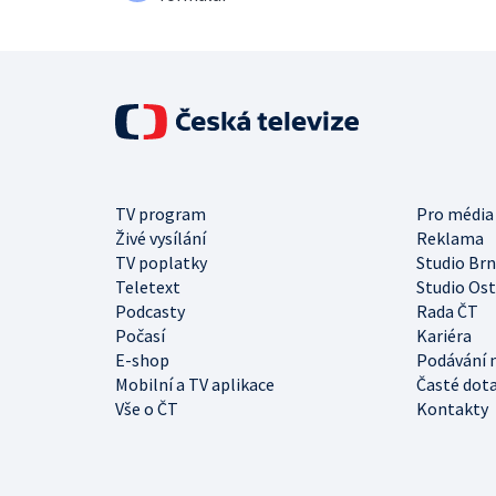
TV program
Pro média
Živé vysílání
Reklama
TV poplatky
Studio Br
Teletext
Studio Os
Podcasty
Rada ČT
Počasí
Kariéra
E-shop
Podávání 
Mobilní a TV aplikace
Časté dot
Vše o ČT
Kontakty