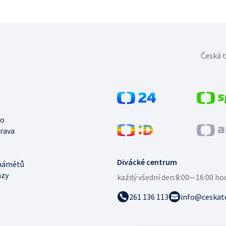
Česká t
no
trava
Divácké centrum
námětů
azy
každý všední den:
8:00—16:00 ho
261 136 113
info@ceskate