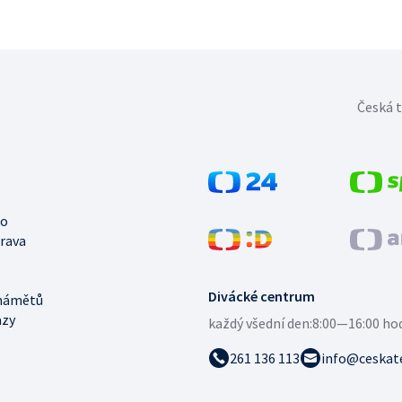
Česká t
no
trava
Divácké centrum
námětů
azy
každý všední den:
8:00—16:00 ho
261 136 113
info@ceskate