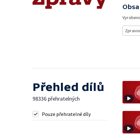
Obsa
Vyroben
Zpravod
Přehled dílů
98336 přehratelných
Pouze přehratelné díly