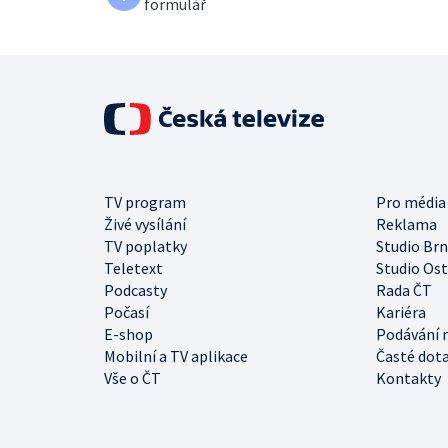
formulář
TV program
Pro média
Živé vysílání
Reklama
TV poplatky
Studio Br
Teletext
Studio Os
Podcasty
Rada ČT
Počasí
Kariéra
E-shop
Podávání 
Mobilní a TV aplikace
Časté dot
Vše o ČT
Kontakty