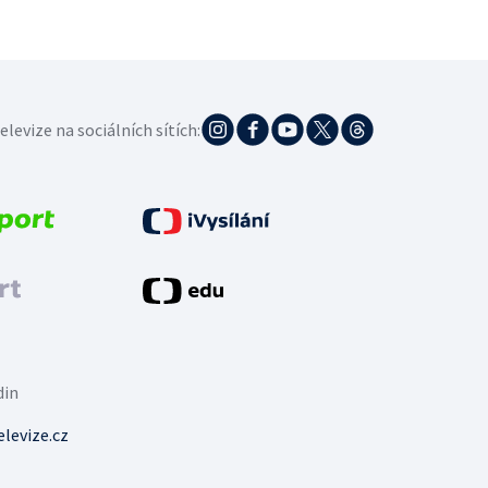
elevize na sociálních sítích:
din
levize.cz