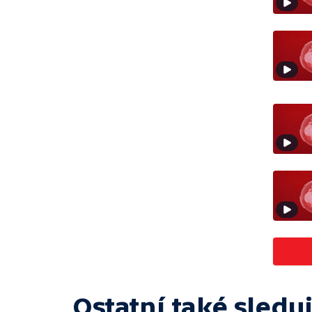
Ostatní také sleduj