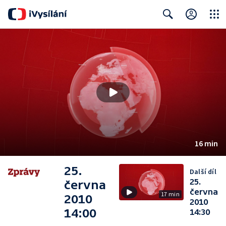
Close
Search
16 min
25.
Další díl
25.
června
června
17 min
2010
2010
14:00
14:30