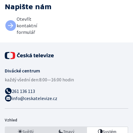
Napište nám
Otevřít
kontaktní
formulář
Divácké centrum
každý všední den:
8:00—16:00 hodin
261 136 113
info@ceskatelevize.cz
Vzhled
Světlý
Tmavý
Systém