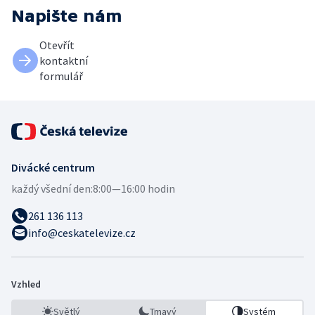
Napište nám
Otevřít
kontaktní
formulář
Divácké centrum
každý všední den:
8:00—16:00 hodin
261 136 113
info@ceskatelevize.cz
Vzhled
Světlý
Tmavý
Systém