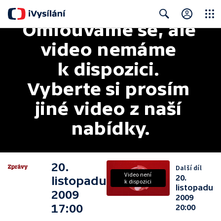
Omlouváme se, ale 
Close
Search
video nemáme 
k dispozici. 
Vyberte si prosím 
jiné video z naší 
nabídky.
20.
Další díl
Video není
20.
listopadu
k dispozici
listopadu
2009
2009
17:00
20:00