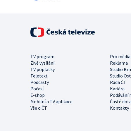
TV program
Pro média
Živé vysílání
Reklama
TV poplatky
Studio Br
Teletext
Studio Os
Podcasty
Rada ČT
Počasí
Kariéra
E-shop
Podávání 
Mobilní a TV aplikace
Časté dot
Vše o ČT
Kontakty