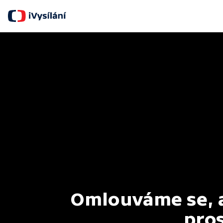
Omlouváme se, al
pros