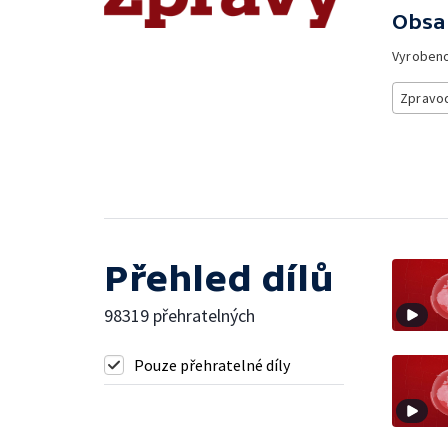
Obsa
Vyroben
Zpravod
Přehled dílů
98319 přehratelných
Pouze přehratelné díly