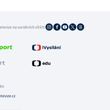
elevize na sociálních sítích:
din
levize.cz