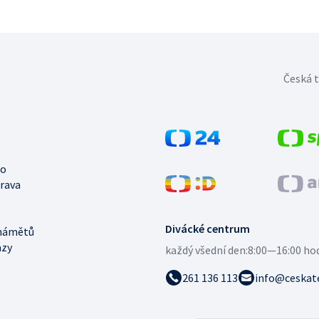
Česká t
no
trava
Divácké centrum
námětů
azy
každý všední den:
8:00—16:00 ho
261 136 113
info@ceskate