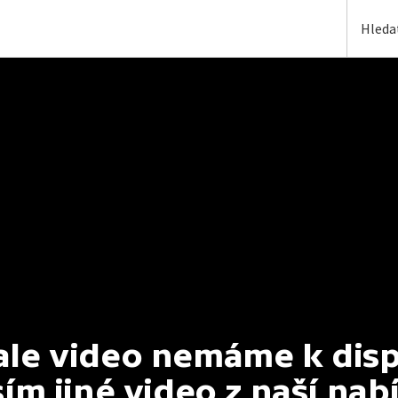
e video nemáme k dispoz
ím jiné video z naší nab