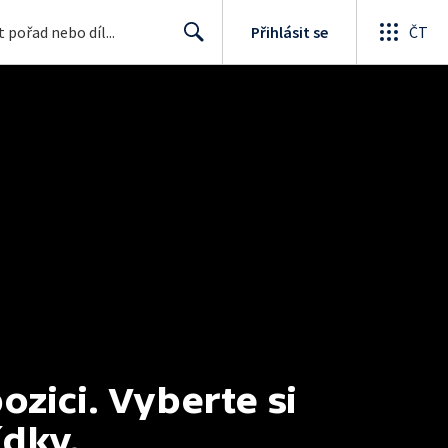
Přihlásit se
ČT
Search
ici. Vyberte si 
ídky.