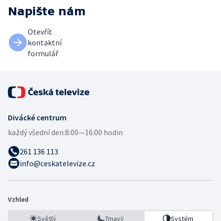
Napište nám
Otevřít
kontaktní
formulář
Divácké centrum
každý všední den:
8:00—16:00 hodin
261 136 113
info@ceskatelevize.cz
Vzhled
Světlý
Tmavý
Systém