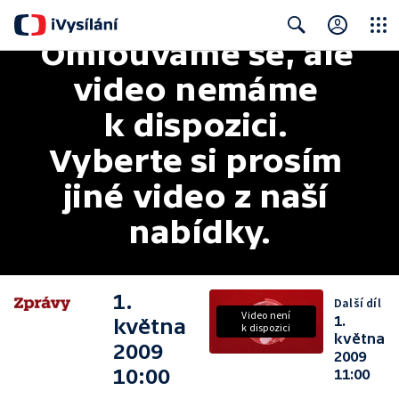
Omlouváme se, ale 
Close
Search
video nemáme 
k dispozici. 
Vyberte si prosím 
jiné video z naší 
nabídky.
1.
Další díl
Video není
1.
května
k dispozici
května
2009
2009
10:00
11:00