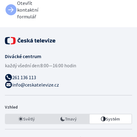
Otevřít
kontaktní
formulář
Divácké centrum
každý všední den:
8:00—16:00 hodin
261 136 113
info@ceskatelevize.cz
Vzhled
Světlý
Tmavý
Systém