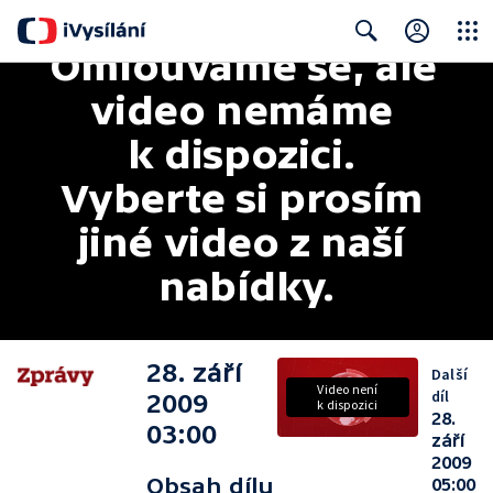
Omlouváme se, ale 
Close
Search
video nemáme 
k dispozici. 
Vyberte si prosím 
jiné video z naší 
nabídky.
28. září
Další
Video není
díl
2009
k dispozici
28.
03:00
září
2009
Obsah dílu
05:00