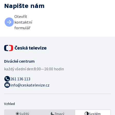
Napište nám
Otevřít
kontaktní
formulář
Divácké centrum
každý všední den:
8:00—16:00 hodin
261 136 113
info@ceskatelevize.cz
Vzhled
Světlý
Tmavý
Systém