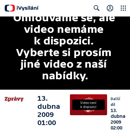
Omlouváme se, ale 
Close
Search
video nemáme 
k dispozici. 
Vyberte si prosím 
jiné video z naší 
nabídky.
13.
Další
Video není
díl
dubna
k dispozici
13.
2009
dubna
01:00
2009
02:00