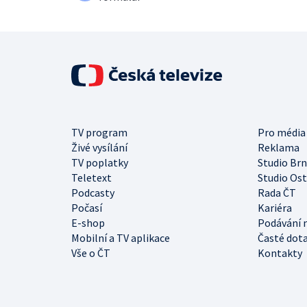
TV program
Pro média
Živé vysílání
Reklama
TV poplatky
Studio Br
Teletext
Studio Os
Podcasty
Rada ČT
Počasí
Kariéra
E-shop
Podávání 
Mobilní a TV aplikace
Časté dot
Vše o ČT
Kontakty