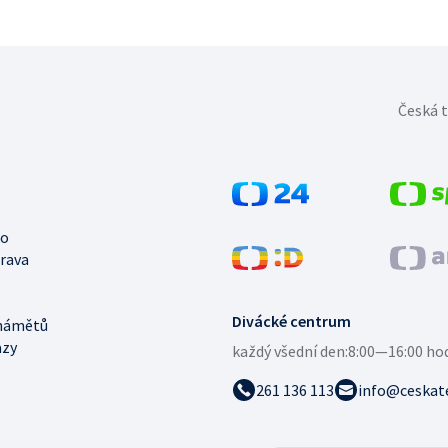
Česká t
no
trava
Divácké centrum
námětů
azy
každý všední den:
8:00—16:00 ho
261 136 113
info@ceskate