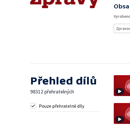
Obsa
Vyroben
Zpravod
Přehled dílů
98312 přehratelných
Pouze přehratelné díly