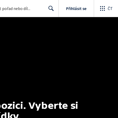
Přihlásit se
ČT
Search
ici. Vyberte si 
ídky.