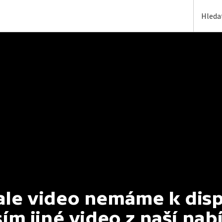
e video nemáme k dispoz
ím jiné video z naší nab