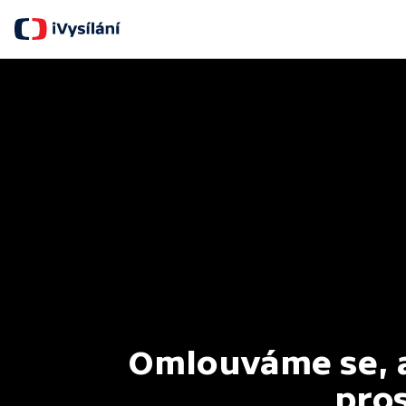
Omlouváme se, al
pros