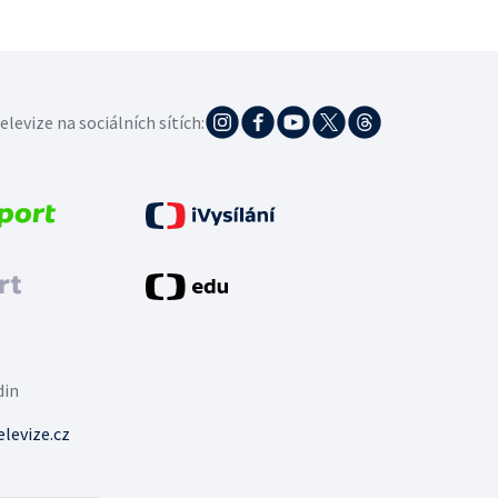
elevize na sociálních sítích:
din
levize.cz