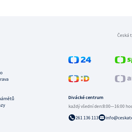
Česká t
no
trava
Divácké centrum
námětů
azy
každý všední den:
8:00—16:00 ho
261 136 113
info@ceskate