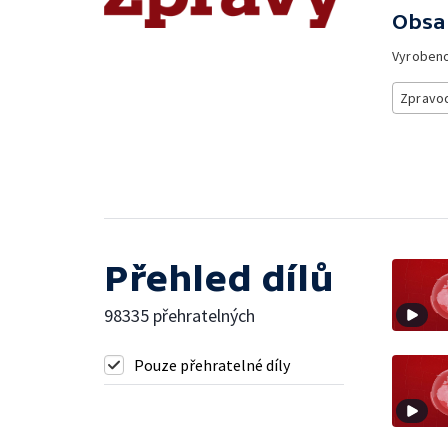
Obsa
Vyroben
Zpravod
Přehled dílů
98335 přehratelných
Pouze přehratelné díly