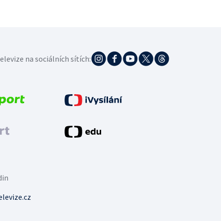
elevize na sociálních sítích:
din
levize.cz