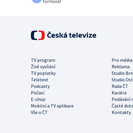
formulář
TV program
Pro média
Živé vysílání
Reklama
TV poplatky
Studio Br
Teletext
Studio Os
Podcasty
Rada ČT
Počasí
Kariéra
E-shop
Podávání 
Mobilní a TV aplikace
Časté dot
Vše o ČT
Kontakty