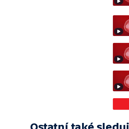
Ostatní také sleduj