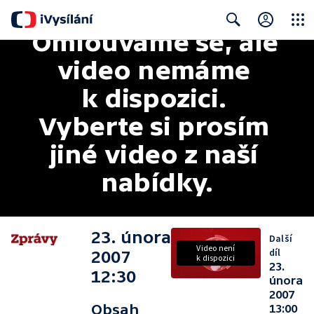
Omlouváme se, ale 
Close
Search
video nemáme 
k dispozici. 
Vyberte si prosím 
jiné video z naší 
nabídky.
23. února
Další
Video není
díl
2007
k dispozici
23.
12:30
února
2007
Obsah
13:00