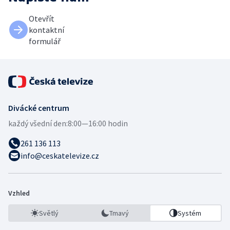
Otevřít
kontaktní
formulář
Divácké centrum
každý všední den:
8:00—16:00 hodin
261 136 113
info@ceskatelevize.cz
Vzhled
Světlý
Tmavý
Systém