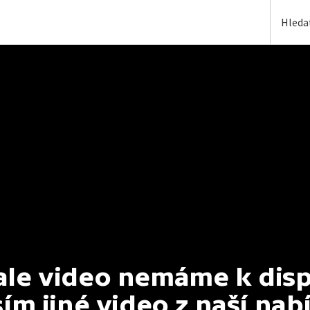
e video nemáme k dispoz
ím jiné video z naší nab