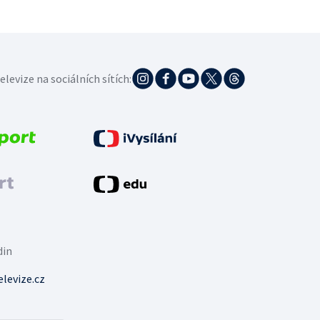
elevize na sociálních sítích:
din
levize.cz