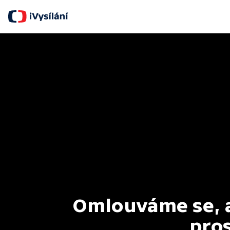
Omlouváme se, al
pros