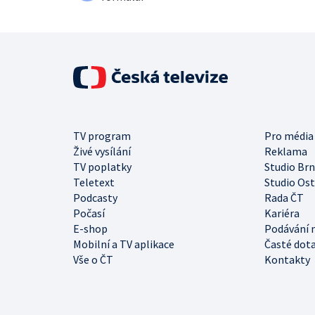
TV program
Pro média
Živé vysílání
Reklama
TV poplatky
Studio Br
Teletext
Studio Os
Podcasty
Rada ČT
Počasí
Kariéra
E-shop
Podávání 
Mobilní a TV aplikace
Časté dot
Vše o ČT
Kontakty