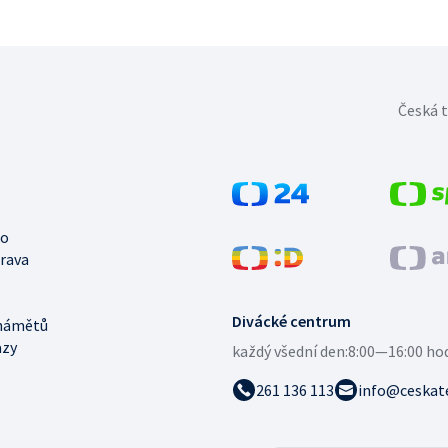
Česká t
no
trava
Divácké centrum
námětů
azy
každý všední den:
8:00—16:00 ho
261 136 113
info@ceskate