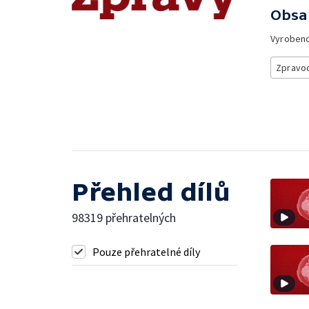
Obsa
Vyroben
Zpravod
Přehled dílů
98319 přehratelných
Pouze přehratelné díly