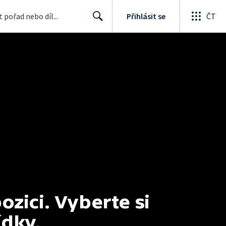
Přihlásit se
ČT
Search
ici. Vyberte si 
ídky.